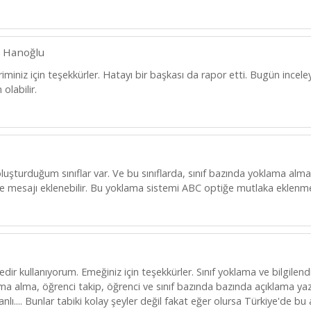
 Hanoğlu
riminiz için teşekkürler. Hatayı bir başkası da rapor etti. Bugün inc
olabilir.
uşturduğum sınıflar var. Ve bu sınıflarda, sınıf bazında yoklama alma
e mesajı eklenebilir. Bu yoklama sistemi ABC optiğe mutlaka eklenmel
ir kullanıyorum. Emeğiniz için teşekkürler. Sınıf yoklama ve bilgilen
ama alma, öğrenci takip, öğrenci ve sınıf bazında bazında açıklama ya
anlı.... Bunlar tabiki kolay şeyler değil fakat eğer olursa Türkiye'de b