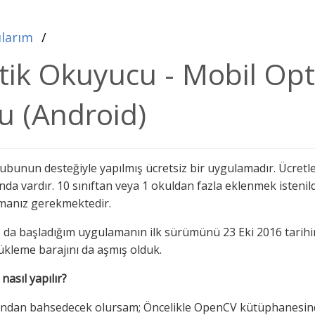
ılarım
ik Okuyucu - Mobil Opt
 (Android)
bunun desteğiyle yapılmış ücretsiz bir uygulamadır. Ücretle
ında vardır. 10 sınıftan veya 1 okuldan fazla eklenmek isteni
manız gerekmektedir.
 da başladığım uygulamanın ilk sürümünü 23 Eki 2016 tarihi
yükleme barajını da aşmış olduk.
asıl yapılır?
ndan bahsedecek olursam; Öncelikle OpenCV kütüphanesind