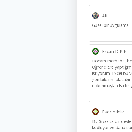
Ali
Guzel bir uygulama
Ercan DİRİK
Hocam merhaba, ben ex
Öğrencilere yaptığım
istiyorum. Excel bu 
geri bildirim alacağ
dokunmayla xls dosya
Eser Yıldız
Biz Sivas'ta bir devl
kodluyor ve daha son