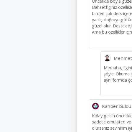
Öncelikle böyle güzel
Bahsettiğiniz özellik
birden çok ders içere
yanlış doğruyu götür
güzel olur. Destek içi
Ama bu özellikler iç
Mehmet
Merhaba, ilgini
şöyle: Okuma i
aynı formda ço
Kanber buldu
Kolay gelsin öncelik
sadece emulated ve s
olursanız sevinirim iy