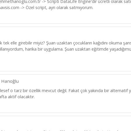
hmethanoglu.com.tr -> Scripti DataLife Engine'dir ücretli olarak satıl
navsis.com -> Özel script, ayrı olarak satmıyorum.
 tek elle girebilir miyiz? Şuan uzaktan çocukların kağıdını okuma şans
ullanıyordum, harika bir uygulama. Şuan uzaktan eğitimde yaşadığımız 
 Hanoğlu
sef o tarz bir özellik mevcut değil. Fakat çok yakında bir alternat
ta aktif olacaktır.