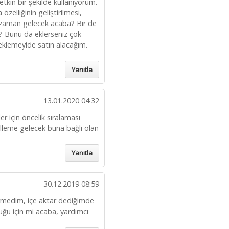
tkin bir şekilde kullanıyorum.
zelliğinin geliştirilmesi,
ne zaman gelecek acaba? Bir de
z? Bunu da eklerseniz çok
f eklemeyide satın alacağım.
.
Yanıtla
13.01.2020 04:32
er için öncelik sıralaması
lleme gelecek buna bağlı olan
Yanıtla
30.12.2019 08:59
ermedim, içe aktar dediğimde
uğu için mi acaba, yardımcı