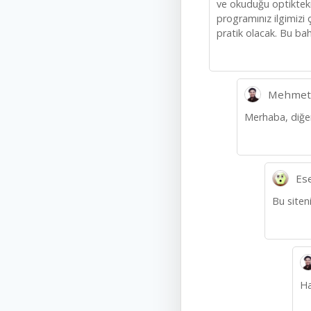
ve okuduğu optikteki
programınız ilgimizi
pratik olacak. Bu ba
Mehmet
Merhaba, diğer
Ese
Bu siten
Ha