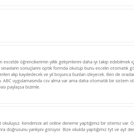
celde öğrencikerimin yıllık gelişimlerini daha iyi takip edebilmek iç
 sinavlarin sonuçlarını optik formda okutup bunu excelin otomatik gö
verileri alıp kaydedecek ve yıl boyunca bunları izleyecek. Ben de orad
ım. ABC uygulamasında csv alma var ama daha otomatik bir sistem ol
sı paylaşsa bizimle.
et okuluyuz. Kendimize ait online deneme yaptığımız bir sitemiz var. Ö
ra doğrusunu yanlışını görüyor. Bize okulda yaptığımız tyt ve ayt de