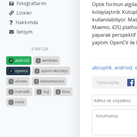
Fotoğraflarım
Optik formun algıl
kolaylaştırdı. Kütüp
Linkler
kullanılabiliyor. 
Hakkımda
Maemo, iOS) platfor
İletişim
yaparak perspektif 
yaptım. OpenCV ile
ETIKETLER
android
windows
4
3
abcoptik
,
android
,
opencv
opencv4nodejs
3
3
ubuntu
elementaryos
3
3
Yazıyı paylaş:
mariadb
svg
linux
2
2
2
nvme
2