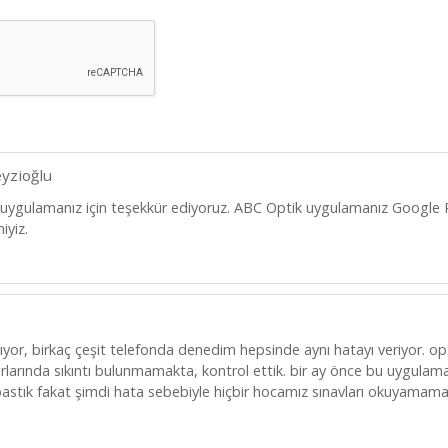
eyzioğlu
 uygulamanız için teşekkür ediyoruz. ABC Optik uygulamanız Google
iyiz.
ıyor, birkaç çeşit telefonda denedim hepsinde aynı hatayı veriyor. op
arlarında sıkıntı bulunmamakta, kontrol ettik. bir ay önce bu uygulam
 bastık fakat şimdi hata sebebiyle hiçbir hocamız sınavları okuyamama