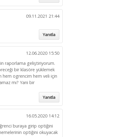
09.11.2021 21:44
Yanıtla
12.06.2020 15:50
in raporlama geliştiriyorum.
receği bir klasöre yüklemek
an hem ogrencim hem veli için
amaz mı? Yani bir
Yanıtla
16.05.2020 14:12
ğrenci buraya girip optiğini
nemelerinin optiğini okuyacak