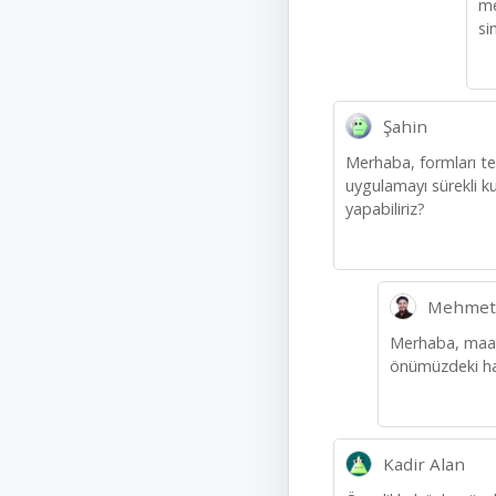
me
si
Şahin
Merhaba, formları tek
uygulamayı sürekli k
yapabiliriz?
Mehmet
Merhaba, maale
önümüzdeki haf
Kadir Alan