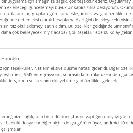
 bir uygulama için emeğinize sağlık, çok teşekkür ederiz. Uygulamayı e
lerin ekleneceği güncellemeyi büyük bir sabırsızlıkla bekliyorum. Okuma ö
n optik formlar, gruplara göre soru eşleştirmesi vs. gibi özellikler 
düğünde netleri eksi olarak hesaplama özelliğini de ekleyecek misini
n sınırsız okul eklemeyi satın aldım. Bu özellikler geldiğinde Sınır sını
in daha çok bekleyecek miyiz acaba? Çok teşekkür ederiz. Kolay gelsin
 Hanoğlu
z için teşekkürler. Netlerin eksiye düşme hatası giderildi. Diğer özellikl
yileştirmesi, SMS entegrasyonu, sonrasında formlar üzerinden günce
klu ders, konu ve kazanım ekleyebilme gibi özellikler gelecek.
le emeğinize sağlık, ben bir türlü dönüştürme yaptığım dosyayı göst
elf adlı iki dosya var diğer hiçbir dosya görünmüyor, android 10 old
i çalışmalar