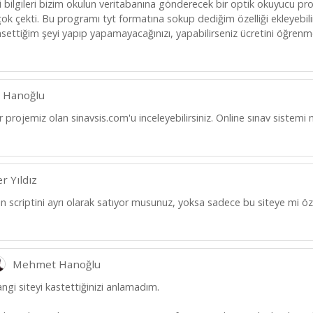
 bilgileri bizim okulun veritabanına gönderecek bir optik okuyucu prog
 çok çekti. Bu programı tyt formatına sokup dediğim özelliği ekleyebi
hsettiğim şeyi yapıp yapamayacağınızı, yapabilirseniz ücretini öğrenm
 Hanoğlu
 projemiz olan sinavsis.com'u inceleyebilirsiniz. Online sınav sistemi
r Yıldız
in scriptini ayrı olarak satıyor musunuz, yoksa sadece bu siteye mi ö
Mehmet Hanoğlu
ngi siteyi kastettiğinizi anlamadım.