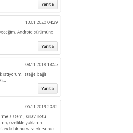
Yanıtla
13.01.2020 04:29
eleyeceğim, Android sürümüne
Yanıtla
08.11.2019 18:55
k istiyorum. İsteğe bağlı
i...
Yanıtla
05.11.2019 20:32
dirme sistemi, sınav notu
zma, özellikle yoklama
u alanda bir numara olursunuz.